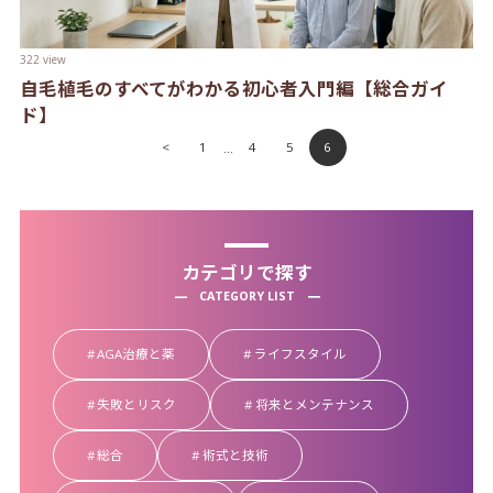
322 view
自毛植毛のすべてがわかる初心者入門編【総合ガイ
ド】
<
1
4
5
6
…
カテゴリで探す
CATEGORY LIST
AGA治療と薬
ライフスタイル
失敗とリスク
将来とメンテナンス
総合
術式と技術