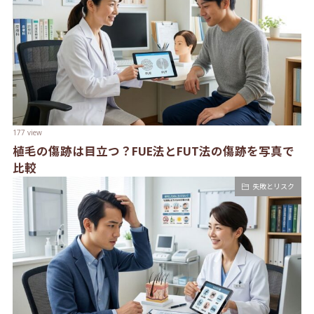
177 view
植毛の傷跡は目立つ？FUE法とFUT法の傷跡を写真で
比較
失敗とリスク