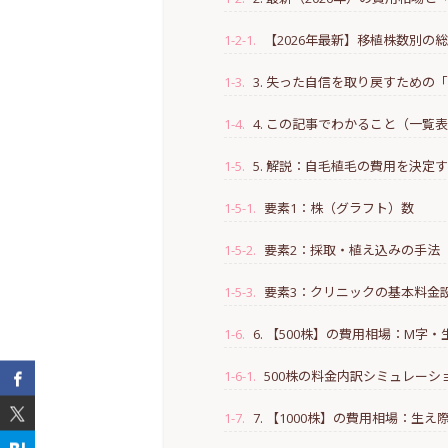
女
1-2-1.
【2026年最新】移植株数別の
下
ラ
1-3.
3. 失った自信を取り戻すための
1-4.
4. この記事でわかること（一覧
1-5.
5. 解説：自毛植毛の費用を決定
1-5-1.
要素1：株（グラフト）数
1-5-2.
要素2：採取・植え込みの手法
1-5-3.
要素3：クリニックの基本料金
1-6.
6. 【500株】の費用相場：M字
1-6-1.
500株の料金内訳シミュレーシ
1-7.
7. 【1000株】の費用相場：生