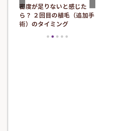
密度が足りないと感じた
ム、水
04/24/2026
睡眠不足は
ら？ ２回目の植毛（追加手
ら解
る？術後の
術）のタイミング
ズム