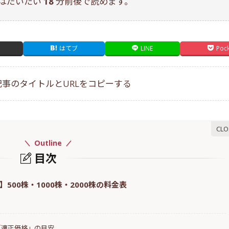
はだいたい
18
分前後で読めます。
はてブ
LINE
Poc
事のタイトルとURLをコピーする
Outline
部位別・悩み別
術後の
目次
500株・1000株・2000株の料金表
3/19/2026
04/26/2026
と「適正価格」の目安