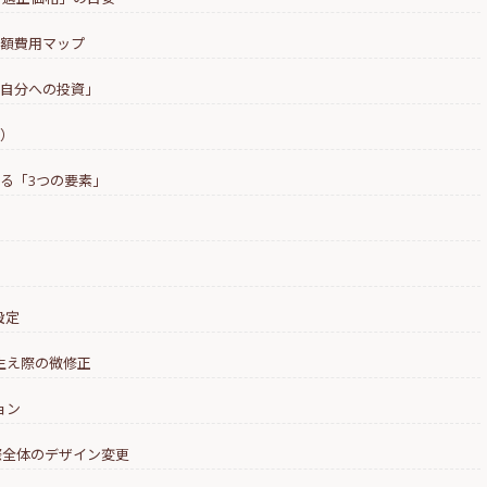
性の自毛植毛。生え際を
術後の運動制限。ジ
総額費用マップ
げて小顔に見せる「ヘア
泳、サウナはいつか
イン矯正」
禁？
「自分への投資」
表）
する「3つの要素」
設定
・生え際の微修正
ョン
え際全体のデザイン変更