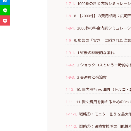
1-7-1.
1000株の料金内訳シミュレー
1-8.
8. 【2000株】の費用相場：広
1-8-1.
2000株の料金内訳シミュレー
1-9.
9. 広告の「安さ」に隠された注
1-9-1.
1 術後の継続的な薬代
1-9-2.
2 ショックロスという一時的な
1-9-3.
3 交通費と宿泊費
1-10.
10. 国内植毛 vs 海外（トル
1-11.
11. 賢く費用を抑えるための3
1-11-1.
戦略①：モニター割引を最大
1-11-2.
戦略②：医療費控除の可能性