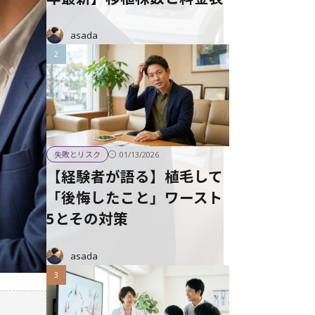
asada
01/13/2026
失敗とリスク
【経験者が語る】植毛して
「後悔したこと」ワースト
5とその対策
asada