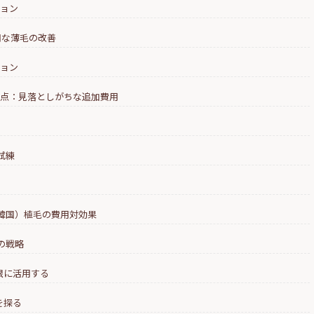
ション
範囲な薄毛の改善
ション
意点：見落としがちな追加費用
試練
コ・韓国）植毛の費用対効果
つの戦略
限に活用する
を探る