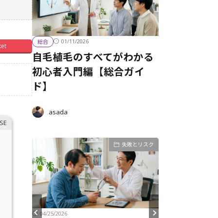
01/11/2026
総合
ket
自毛植毛のすべてがわかる
初心者入門編【総合ガイ
ド】
asada
経過とケア
失敗とリスク
04/25/2026