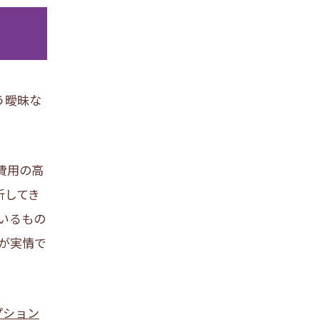
う曖昧な
費用の高
析してき
いるもの
が実情で
プション