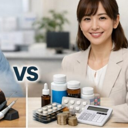
イン矯正」
禁？