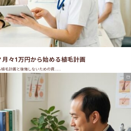
？月々1万円から始める植毛計画
る植毛計画と後悔しないための資……