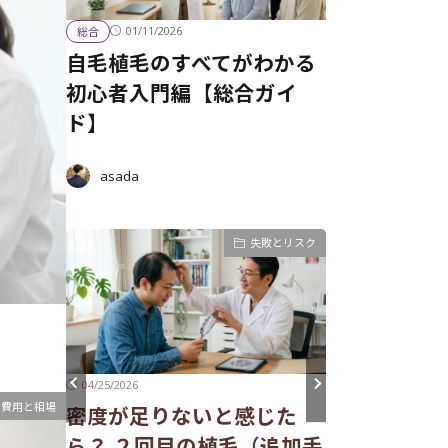
01/11/2026
総合
自毛植毛のすべてがわかる
初心者入門編【総合ガイ
ド】
asada
経過とケア
失敗とリスク
04/25/2026
費用と相場
密度が足りないと感じた
ム、水
04/24/2026
睡眠不足は
ら？ ２回目の植毛（追加手
ら解