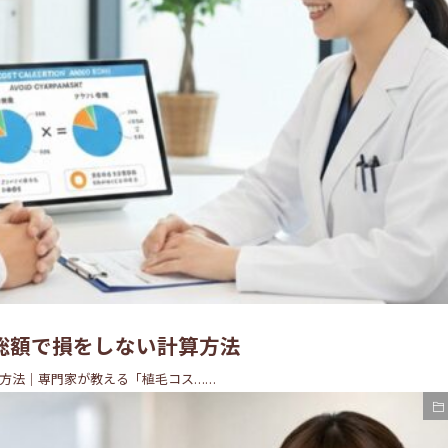
部位別・悩み別
術後の
総額で損をしない計算方法
方法｜専門家が教える「植毛コス……
3/19/2026
04/26/2026
性の自毛植毛。生え際を
術後の運動制限。ジ
げて小顔に見せる「ヘア
泳、サウナはいつか