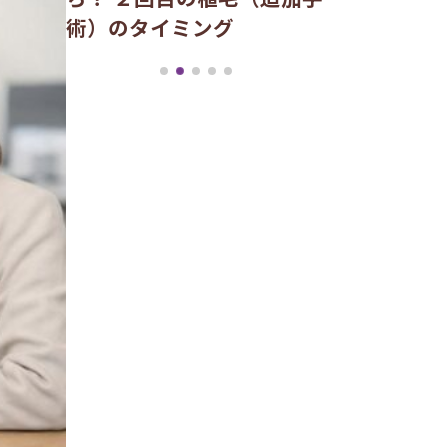
る？術後の
術）のタイミング
ズム