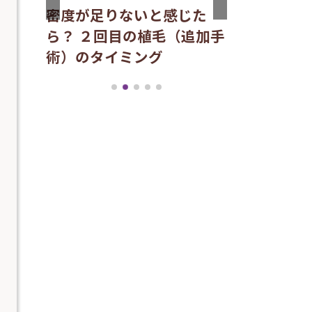
密度が足りないと感じた
ム、水
04/24/2026
睡眠不足は
ら？ ２回目の植毛（追加手
ら解
る？術後の
術）のタイミング
ズム