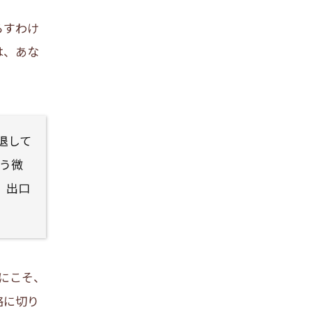
らすわけ
は、あな
退して
いう微
、出口
にこそ、
略に切り