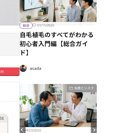
01/11/2026
総合
自毛植毛のすべてがわかる
初心者入門編【総合ガイ
ド】
asada
ket
経過とケア
失敗とリスク
04/25/2026