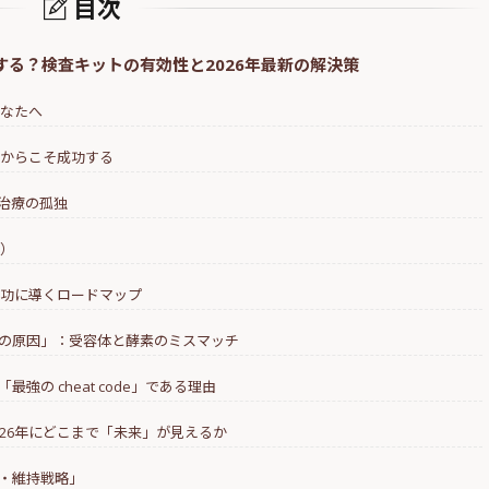
目次
性の自毛植毛。生え際を
術後の運動制限。ジ
げて小顔に見せる「ヘア
泳、サウナはいつか
る？検査キットの有効性と2026年最新の解決策
イン矯正」
禁？
あなたへ
だからこそ成功する
毛治療の孤独
表）
成功に導くロードマップ
真の原因」：受容体と酵素のミスマッチ
最強の cheat code」である理由
2026年にどこまで「未来」が見えるか
代・維持戦略」