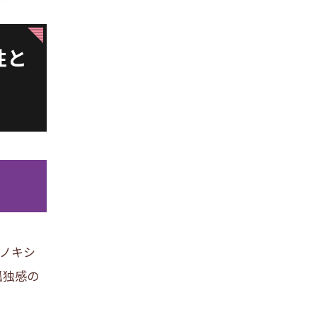
性と
ノキシ
孤独感の