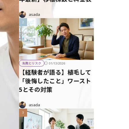
asada
01/13/2026
失敗とリスク
【経験者が語る】植毛して
「後悔したこと」ワースト
5とその対策
asada