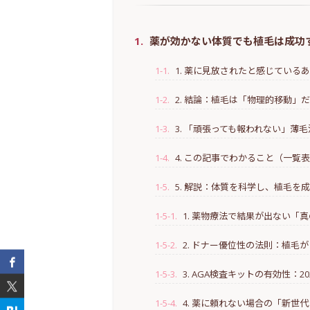
女
下
1.
薬が効かない体質でも植毛は成功す
ラ
1-1.
1. 薬に見放されたと感じている
1-2.
2. 結論：植毛は「物理的移動」
1-3.
3. 「頑張っても報われない」薄
1-4.
4. この記事でわかること（一覧
1-5.
5. 解説：体質を科学し、植毛を
1-5-1.
1. 薬物療法で結果が出ない「
1-5-2.
2. ドナー優位性の法則：植毛が「
1-5-3.
3. AGA検査キットの有効性：
1-5-4.
4. 薬に頼れない場合の「新世